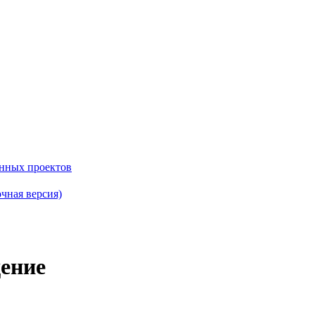
енных проектов
чная версия)
дение