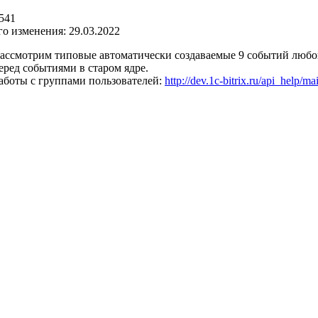
541
го изменения: 29.03.2022
рассмотрим типовые автоматически создаваемые 9 событий любо
еред событиями в старом ядре.
аботы с группами пользователей:
http://dev.1c-bitrix.ru/api_help/m