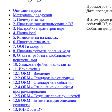
15
/
20
Просмотров: 5
Описание курса
Дата последне
Материалы для уроков
1. Почему и зачем
В этом уроке 
2. Практическое использование D7
событий D7, п
3. Настройка параметров ядра
События для р
4. Папка local
5. Компоненты на классах
6. Пространства имен
7. ООП и модули
8. Правила форматирования кода
9. Отказ от работы с глобальными
переменными
10. Языковые файлы и константы
11. Исключения
12.1 ORM - Введение
12.2 ORM - Стандартные операции
12.3 ORM - Стандартные события
12.4 ORM - Отношение к ошибкам
программирования
12.5 ORM - Создание своих сущностей
12.6 ORM - автоматизация описания
сущности
13. PHPDoc в D7