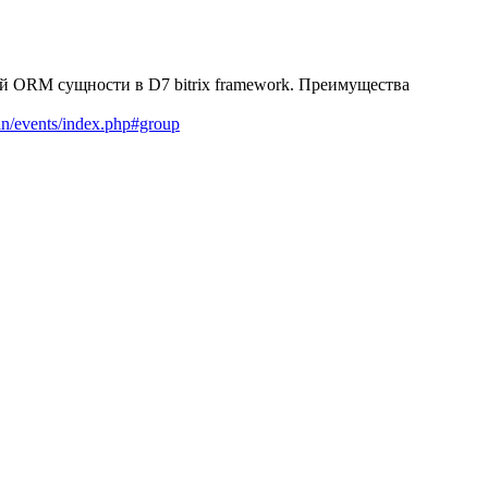
й ORM сущности в D7 bitrix framework. Преимущества
ain/events/index.php#group