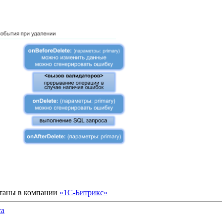
отаны в компании
«1С-Битрикс»
са