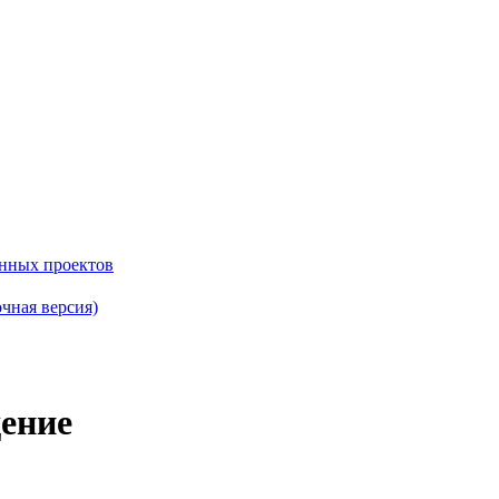
енных проектов
чная версия)
дение