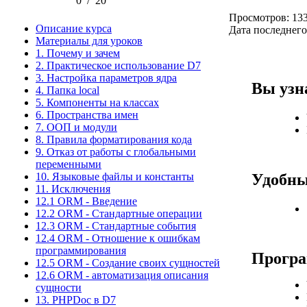
0
/
20
Просмотров: 13
Описание курса
Дата последнего
Материалы для уроков
1. Почему и зачем
2. Практическое использование D7
3. Настройка параметров ядра
Вы узн
4. Папка local
5. Компоненты на классах
6. Пространства имен
7. ООП и модули
8. Правила форматирования кода
9. Отказ от работы с глобальными
переменными
10. Языковые файлы и константы
Удобны
11. Исключения
12.1 ORM - Введение
12.2 ORM - Стандартные операции
12.3 ORM - Стандартные события
12.4 ORM - Отношение к ошибкам
программирования
Програ
12.5 ORM - Создание своих сущностей
12.6 ORM - автоматизация описания
сущности
13. PHPDoc в D7