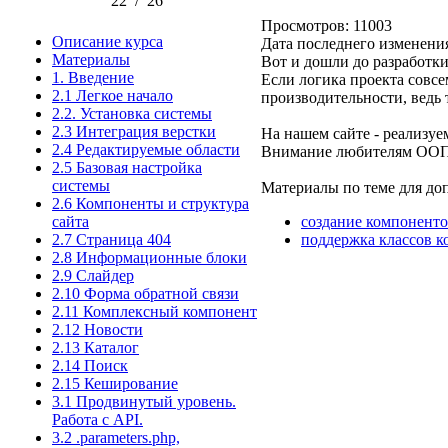
22
/
26
Просмотров: 11003
Описание курса
Дата последнего изменения
Материалы
Вот и дошли до разработки
1. Введение
Если логика проекта совс
2.1 Легкое начало
производительности, ведь
2.2. Установка системы
2.3 Интеграция верстки
На нашем сайте - реализу
2.4 Редактируемые области
Внимание любителям ООП -
2.5 Базовая настройка
системы
Материалы по теме для до
2.6 Компоненты и структура
сайта
создание компонент
2.7 Страница 404
поддержка классов 
2.8 Информационные блоки
2.9 Слайдер
2.10 Форма обратной связи
2.11 Комплексный компонент
2.12 Новости
2.13 Каталог
2.14 Поиск
2.15 Кеширование
3.1 Продвинутый уровень.
Работа с API.
3.2 .parameters.php,