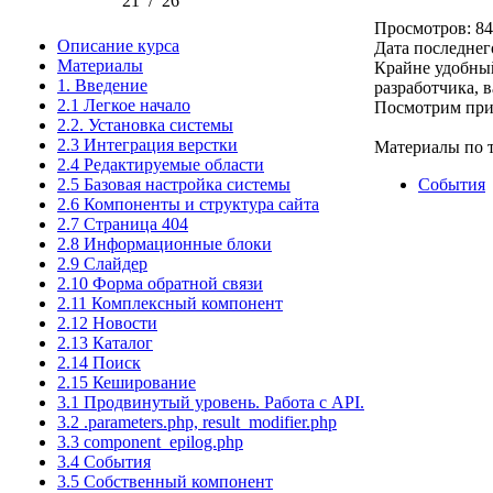
21
/
26
Просмотров: 8
Описание курса
Дата последнег
Материалы
Крайне удобный
1. Введение
разработчика, в
2.1 Легкое начало
Посмотрим прим
2.2. Установка системы
2.3 Интеграция верстки
Материалы по т
2.4 Редактируемые области
2.5 Базовая настройка системы
События
2.6 Компоненты и структура сайта
2.7 Страница 404
2.8 Информационные блоки
2.9 Слайдер
2.10 Форма обратной связи
2.11 Комплексный компонент
2.12 Новости
2.13 Каталог
2.14 Поиск
2.15 Кеширование
3.1 Продвинутый уровень. Работа с API.
3.2 .parameters.php, result_modifier.php
3.3 component_epilog.php
3.4 События
3.5 Собственный компонент