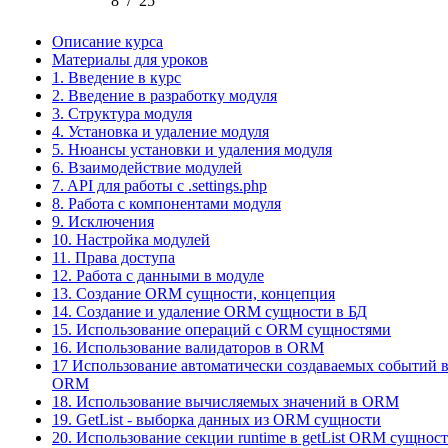
8
/
25
Описание курса
Материалы для уроков
1. Введение в курс
2. Введение в разработку модуля
3. Структура модуля
4. Установка и удаление модуля
5. Нюансы установки и удаления модуля
6. Взаимодействие модулей
7. API для работы с .settings.php
8. Работа с компонентами модуля
9. Исключения
10. Настройка модулей
11. Права доступа
12. Работа с данными в модуле
13. Создание ORM сущности, концепция
14. Создание и удаление ORM сущности в БД
15. Использование операций с ORM сущностями
16. Использование валидаторов в ORM
17 Использование автоматически создаваемых событий 
ORM
18. Использование вычисляемых значений в ORM
19. GetList - выборка данных из ORM сущности
20. Использование секции runtime в getList ORM сущнос