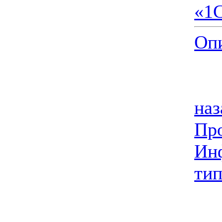
«1
Опи
наз
Пр
Инф
тип