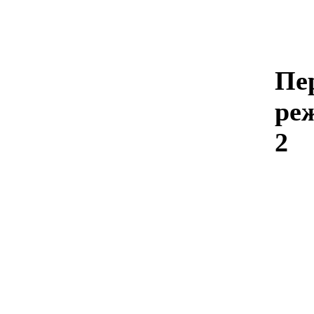
Пе
ре
2