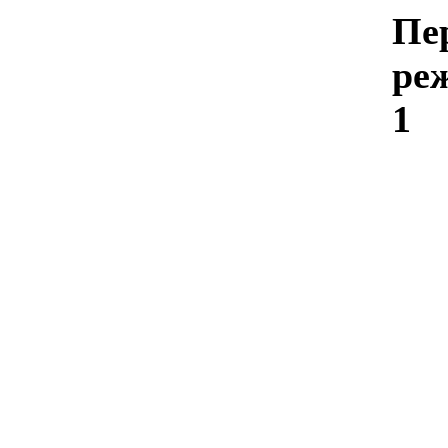
Пе
ре
1