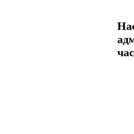
На
ад
час