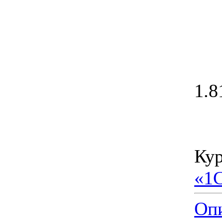
1.8
Кур
«1
Опи