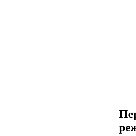
Пе
ре