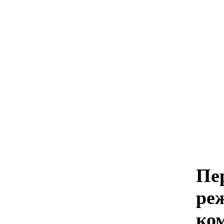
Пе
ре
ко