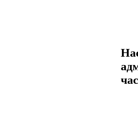
На
ад
час