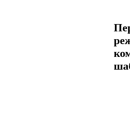
Пе
ре
ко
шаб