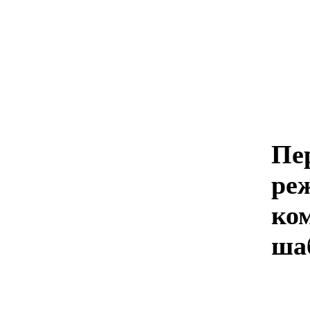
Пе
ре
ко
шаб