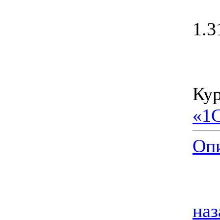
1.3
Кур
«1
Опи
наз