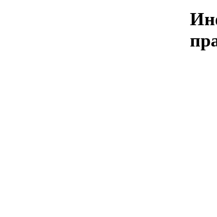
Ин
пр