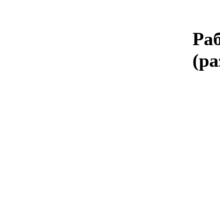
Ра
(ра