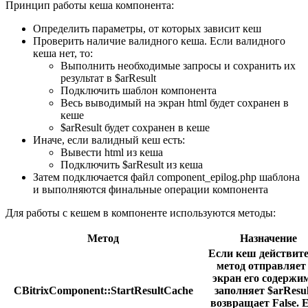
Принцип работы кеша компонента:
Определить параметры, от которых зависит кеш
Проверить наличие валидного кеша. Если валидного
кеша нет, то:
Выполнить необходимые запросы и сохранить их
результат в $arResult
Подключить шаблон компонента
Весь выводимый на экран html будет сохранен в
кеше
$arResult будет сохранен в кеше
Иначе, если валидный кеш есть:
Вывести html из кеша
Подключить $arResult из кеша
Затем подключается файл component_epilog.php шаблона
и выполняются финальные операции компонента
Для работы с кешем в компоненте используются методы:
Метод
Назначение
Если кеш действите
метод отправляет
экран его содержим
CBitrixComponent::StartResultCache
заполняет $arResul
возвращает False. 