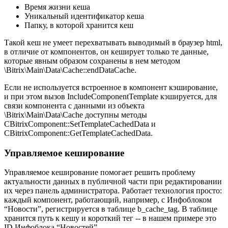
Время жизни кеша
Уникальный идентификатор кеша
Папку, в которой хранится кеш
Такой кеш не умеет перехватывать выводимый в браузер html,
в отличие от компонентов, он кеширует только те данные,
которые явным образом сохранены в нем методом
\Bitrix\Main\Data\Cache::endDataCache.
Если не используется встроенное в компонент кэширование,
и при этом вызов IncludeComponentTemplate кэшируется, для
связи компонента с данными из объекта
\Bitrix\Main\Data\Cache доступны методы
CBitrixComponent::SetTemplateCachedData и
CBitrixComponent::GetTemplateCachedData.
Управляемое кеширование
Управляемое кеширование помогает решить проблему
актуальности данных в публичной части при редактировании
их через панель администратора. Работает технология просто:
каждый компонент, работающий, например, с Инфоблоком
“Новости”, регистрируется в таблице b_cache_tag. В таблице
хранится путь к кешу и короткий тег -- в нашем примере это
ID Инфоблока “Новостей”.