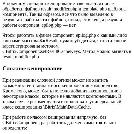
В обычном сценарии кеширование завершается после
обработки файлов result_modifier.php и template.php шаблона
компонента. Таким образом, все что было выведено в
результате работы этих файлов, попадает в кеш, а результат
работы component_epilog.php — нет.
Чтобы работать в файле component_epilog.php с какими-либо
ключами массива $arResult, нужно убедиться, что эти ключи
зарегистрированы методом
CBitrixComponent::setResultCacheKeys. Метод можно вызвать в
result_modifier.php.
Сложное кеширование
При реализации сложной логики может не хватить
возможностей стандартного кеширования компонентов.
Кроме того, может быть полезно добавить кеширование в
некоторые классы, которые не являются компонентами. В
таком случае рекомендуется использовать универсальный
класс кеширования \Bitrix\Main\Data\Cache.
При работе с классом кеширования напрямую, без
CBitrixComponent, разработчик должен самостоятельно
определить: