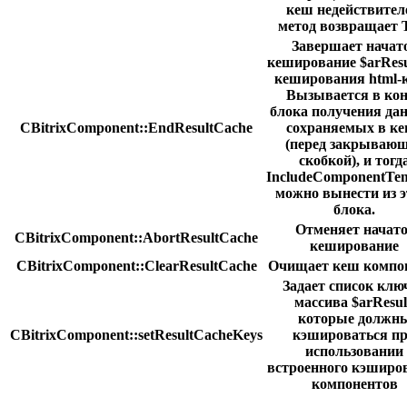
кеш недействител
метод возвращает 
Завершает начат
кеширование $arResul
кеширования html-к
Вызывается в ко
блока получения да
CBitrixComponent::EndResultCache
сохраняемых в к
(перед закрываю
скобкой), и тогд
IncludeComponentTem
можно вынести из э
блока.
Отменяет начато
CBitrixComponent::AbortResultCache
кеширование
CBitrixComponent::ClearResultCache
Очищает кеш компо
Задает список клю
массива $arResul
которые должн
CBitrixComponent::setResultCacheKeys
кэшироваться п
использовании
встроенного кэширо
компонентов