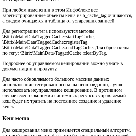
При любом изменении в этом Инфоблоке все
зарегистрированные объекты кеша из b_cache_tag очищаются,
а следом очищается и таблица от устаревших записей.
Для регистрации тега используются методы
\Bitrix\Main\Data\TaggedCache::startTagCache,
\Bitrix\Main\Data\TaggedCache::registerTag,
\Bitrix\Main\Data\TaggedCache::endTagCache. Для сброса кеша
по тегу: \Bitrix\Main\Data\TaggedCache::clearByTag.
Подробнее об управляемом кешировании можно узнать в
документации к продукту.
Для часто обновляемого большого массива данных
использование тегированного кеша неоправданно, лучше
использовать неуправляемое кеширование. В противном
случае вместо экономии системных ресурсов управляемый
кеш будет их тратить на постоянное создание и удаление
кеша.
Кеш меню
Для кеширования меню применяется специальный алгоритм,
который учитывает тот факт, что большая часть посетителей -