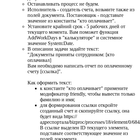
Останавливать процесс не будем.
Исполнитель - создатель счета, возьмите также из
полей документа. Постановщик - подставьте
значение из константы "кто оплачивает".
Установите крайний срок - 5 рабочих дней от
текущего момента. Вам поможет функция
AddWorkDays в "калькуляторе" и системное
значение System:Date.
В описании задачи задайте текст:
"Документы приняты сотрудником: [кто
оплачивал]
Вам необходимо написать отчет по оплаченному
счету [ссылка]".
Как оформить текст:
к константе "кто оплачивает" примените
модификатор friendly, чтобы вывести только
фамилию и имя;
для формирования ссылки откройте
созданный счет и скопируйте ссылку, она
будет вида https://
адреспортала/bizproc/processes/18/element/0/684
В ссылке выделен ID текущего элемента,
подставьте соответствующее значение из
полей документа.