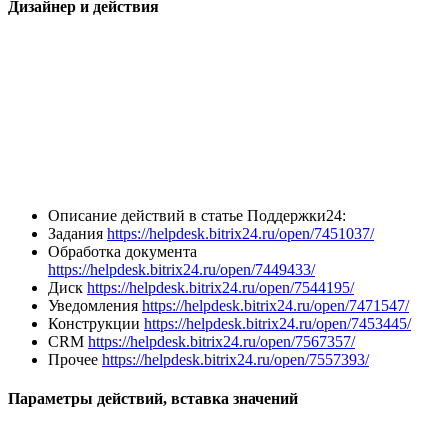
Дизайнер и действия
Описание действий в статье Поддержки24:
Задания
https://helpdesk.bitrix24.ru/open/7451037/
Обработка документа
https://helpdesk.bitrix24.ru/open/7449433/
Диск
https://helpdesk.bitrix24.ru/open/7544195/
Уведомления
https://helpdesk.bitrix24.ru/open/7471547/
Конструкции
https://helpdesk.bitrix24.ru/open/7453445/
CRM
https://helpdesk.bitrix24.ru/open/7567357/
Прочее
https://helpdesk.bitrix24.ru/open/7557393/
Параметры действий, вставка значений