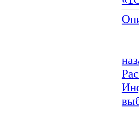
Опи
наз
Ра
Ин
вы