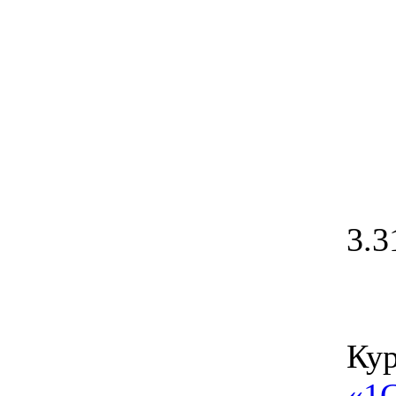
3.3
Кур
«1