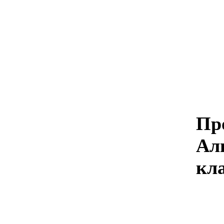
Пр
Ал
кл