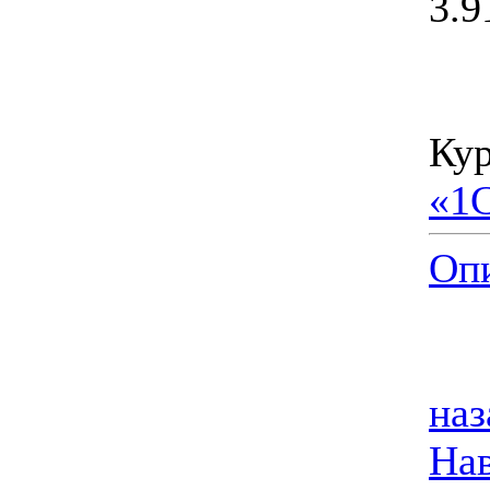
3.9
Кур
«1
Опи
наз
На